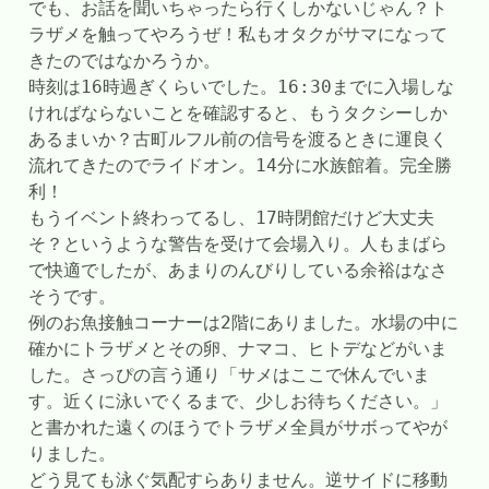
でも、お話を聞いちゃったら行くしかないじゃん？ト
ラザメを触ってやろうぜ！私もオタクがサマになって
きたのではなかろうか。
時刻は16時過ぎくらいでした。16:30までに入場しな
ければならないことを確認すると、もうタクシーしか
あるまいか？古町ルフル前の信号を渡るときに運良く
流れてきたのでライドオン。14分に水族館着。完全勝
利！
もうイベント終わってるし、17時閉館だけど大丈夫
そ？というような警告を受けて会場入り。人もまばら
で快適でしたが、あまりのんびりしている余裕はなさ
そうです。
例のお魚接触コーナーは2階にありました。水場の中に
確かにトラザメとその卵、ナマコ、ヒトデなどがいま
した。さっぴの言う通り「サメはここで休んでいま
す。近くに泳いでくるまで、少しお待ちください。」
と書かれた遠くのほうでトラザメ全員がサボってやが
りました。
どう見ても泳ぐ気配すらありません。逆サイドに移動