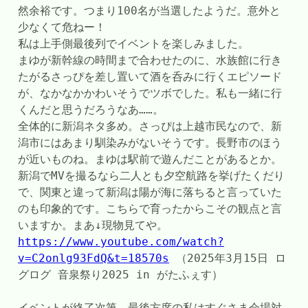
然余裕です。つまり100名が当選したようだ。意外と
少なくて危ねー！
私は上手側最後列でイベントを楽しみました。
まゆが新幹線の時間まで合わせたのに、水族館に行き
たがるさっぴを差し置いて酒を呑みに行くエピソード
が、なかなかかわいそうでツボでした。私も一緒に行
くんだと思うだろうなあ……。
全体的に新潟ネタ多め。さっぴは上越市民なので、新
潟市にはあまり馴染みがないそうです。長野市のほう
が近いものね。まゆは駅前で遊んだことがあるとか。
新潟でMVを撮るなら二人とも夕空航路を挙げたくだり
で、関東と違って新潟は陽が海に落ちると言っていた
のも印象的です。こちらで育ったからこその観点と言
いますか。まあ↓現物見てや。
https://www.youtube.com/watch?
v=C2onlg93FdQ&t=18570s
 （2025年3月15日 ロ
グログ 音泉祭り2025 in がたふぇす）
イベントが終了次第、最後方席の私はすぐさま会場対