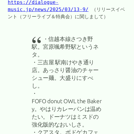
https://dialogue-
music.jp/news/2025/03/13-9/
 （リリースイベ
ント（フリーライブ＆特典会）に関しまして）
・信越本線さつき野
駅。宮原颯希野駅というネ
タ。
・三吉屋 駅南けやき通り
店。あっさり醤油のチャー
シュー麺。大盛りにすべ
し。
・
FOFO donut OWL the Baker
y。やはりカレーパンは温め
たい。ドーナツはミスドの
強化版的なおいしさ。
・クアスタ。ボドゲカフェ