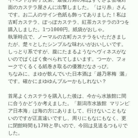
面のカステラ屋さんに出撃しました。「はり糸」さん
です。お二人のサイン色紙も飾ってありました！私は
古町カステラ、ぽっぽカステラ、紅茶カステラの3つを
購入しました。1つ1000円。紙袋がおしゃ。
執筆時点で、ノーマルの古町カステラをいただきまし
たが、楚々としたシンプルな味わいがおいしいです。
しっとり系ですが、腹にたまるようなヘヴィネスがな
いのでぱくぱく食べられてしまいます。つーか、フォ
ークでくるくる紙巻き取るの優雅だなさっぴ。
ちなみに、まゆが飲んでいた日本酒は「越乃寒梅 灑」
です。確かにまゆゆんブルーかもしれない？
首尾よくカステラを購入した後は、今から水族館に間
に合うかどうか考えました。「新潟市水族館 マリンピ
ア日本海」は海の方にありまして、行けないこともな
いのですが正直遠いですし、周りにもなにもなく、更
に閉館時間も17時と早いので、今回は見送るつもりで
した。