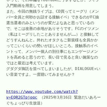
入門動画を用意してしまう。
また、今回の無銭ライブは、CD買ってミーグリ（メン
バー全員と何秒かお話する接触イベ）できるのがFC抽
選当選者のみというのが変だよなあと思っているの
で、そこは改善の余地がありそうです。FCのイツメン
（私はミーグリしたことありませんが……）と接触して
どうすんねんと。外れたオタクもご新規様も全員かか
ってこいくらいの勢いがほしいところ。接触系のイベ
ントって、メンバー個人の別仕事にもエンゲージメン
トを高めると思うので、長い目で見ると良い施策なの
ではと最近は考えています。
グダグダ御託を並べてしまいましたが、DIALOGUE+い
い音楽ですよ。一度聴いてみませんか？
https://www.youtube.com/watch?
v=EQR2GTpjoqc
 （2025年3月16日 緊急だいあろー
ぐちょっぴり生放送）