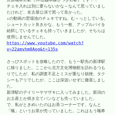
チェキ入れは別に要らないかな～なんて思っていまし
たけれど、名古屋公演で買って良かった。
↓の動画の雲場池のチェキですね。む～っとしている。
ショートカット良きかな。もう一枚、アップルパイを
給餌しているチェキも持っていきましたが、そちらは
使用しませんでした。
https://www.youtube.com/watch?
v=22amvhm0Aog&t=135s
さっぴスポットを攻略したので、もう一駅先の新津駅
に移りました。ここから北方文化博物館を訪れるつも
りでしたが、私の調査不足とミスが重なり頓挫。タク
シーもアリでしたが、ここは深追いせずに撤退しまし
た。
新津駅のデイリーヤマザキに入ってみました。新潟の
お土産とか焼き立てパンなども売っていました。
で、私がときめいたのはお茶コーナーです。なんと
「颯」というお茶が売っていました。これはもう颯希