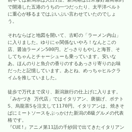
で開港した五港のうちの一つだったり、太平洋ベルト
に重心が移るまではぶいぶい言わせていたのでしょ
う。
それならばと地図を開いて、古町の「ラーメン内山」
に入りました。ゆりにゃ関係ないやろ！なんとこの
店、醤油ラーメン500円。どっさりもやしと海苔、そ
してちゃんとチャーシューも乗っています。安いな
あ。ほんのりと魚介の香りのするあっさり寄りのお味
だったと記憶しています。あとね、めっちゃヒルクラ
イムを推していました。
徒歩で万代まで戻り、新潟旅行の仕上げに入ります。
「みかづき 万代店」ではイタリアン、唐揚げ、ポテト
S、烏龍茶Sを注文して1170円。イタリアンは、焼きそ
ばにミートソースをぶっかけた新潟のB級グルメの代表
格です。
『CUE!』アニメ第11話の千紗回で出てきたイタリアン