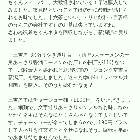
ちゃんフィーバー、大歓迎されている！早速購入して
みました。微発酵ということでほのかに酸味が感じら
れるお味でした。十六茶といい、アサヒ飲料（吾妻橋
のうんこの会社です）のお茶は尖っていますね。
思わぬ颯希ちゃんネタを回収しながら、新潟駅に戻り
ました。
「三吉屋 駅南けやき通り店」（新潟5大ラーメンの一
角あっさり醤油ラーメンのお店）の開店が11時なの
で、北陸最大と謳われる新潟駅前の「ジュンク堂書店 
新潟店」を物色しました。迷った挙げ句『ワイマル共
和国』を購入。そのうち読むかなぁ？
三吉屋ではチャーシュー麺（1100円）をいただきまし
た。細麺で、文字通りあっさりシンプルなお味。なの
だからネギはそんなにたくさん盛らなくてよろしいで
す。チャーシューが余ってしまうので、100円プラス
して大盛りを注文すると幸せになれそう。回転も早め
であまり待ちませんでした。