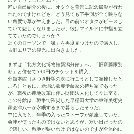
軽い自己紹介の後に、オタクを背景に記念撮影が行わ
れたのですけれども、どう見ても下手側が全く映らな
い角度で草が生えました。目の前のオタクがピースし
ていて悲しくなりましたが、彼はマイルドに中指を立
てていたのでしょうか？
近くのローソンで「颯」を再度見つけたので購入し、
古町エリアの観光に出向きました。
まずは「北方文化博物館新潟分館」へ。「旧齋藤家別
邸」と併せて590円のチケットを購入。
分館本館（さつき野駅の次に行こうとして頓挫したと
ころ）ともに、新潟の豪農伊藤家の持ち家であった
が、戦後の農地改革に伴い財団法人化して今に至る。
この分館は、戦争で罹災した早稲田大学の東洋美術史
家会津八一が永眠するまで暮らしたそうだ。
中に入ると、年季の入ったストーブが鎮座していた。
会津が使ったものではないと思うが、寒い日だったの
で嬉しい。敷地が狭いわけではないのですが全体的に