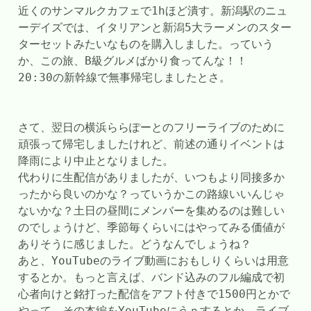
近くのサンマルクカフェで1hほど潰す。新潟駅のニュ
ーデイズでは、イタリアンと新潟5大ラーメンのスター
ターセットみたいなものを購入しました。っていう
か、この旅、B級グルメばかり食ってんな！！
20:30の新幹線で無事帰宅しましたとさ。
さて、翌日の横浜ららぽーとのフリーライブのために
頑張って帰宅しましたけれど、前述の通りイベントは
降雨により中止となりました。
代わりに生配信がありましたが、いつもより同接多か
ったから良いのかな？っていうかこの路線いいんじゃ
ないかな？土日の昼間にメンバーを集めるのは難しい
のでしょうけど、季節毎くらいにはやってみる価値が
ありそうに感じました。どうなんでしょうね？
あと、YouTubeのライブ動画におもしりくらいは用意
するとか。もっと言えば、バンド込みのフル編成で初
心者向けと銘打った配信をアフト付きで1500円とかで
やって、その本編をYouTubeにうｐするとか。ライブ