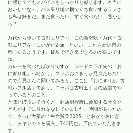
に感じ？でもスパイスもしっかりと感じます。本当に
おいしいな～。バス乗り場の横で立ち食いするラフさ
も私は好きだ。また食べたい、すぐ食べたい、恋かし
ら？
万代から歩いて古町エリアへ。この新潟駅・万代・古
町エリアを「にいがた2km」といい、これを新潟市の
都心するようです。徒歩で行き来できるのが良いです
ね。
カレーを食べたばかりですが、フードコラボ先の「お
にぎり組」へ向かう。コラボおにぎりが見当たらない
ので店員さんに聞いてみると、ここは「おにぎり組 古
町ルフル店」であり、コラボは古町五丁目の店舗でや
っているとのこと。
とぼとぼ歩いて行くと、商店街行脚に参加するオタク
どもがすでに群れをなしていました。時間があったの
で、さっぴ考案の「生命賛美2025」とおかかおにぎ
り、チキンカツを購入、743円也。店内でいただきま
す。