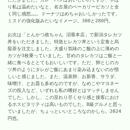
り私は温めたいなと、名古屋のベーカリーピカソと全
く同じ感想……。ドーナツはめちゃおいしかったです。
ミスドの強化版みたいなイメージ。300と280円。
お次は「とんかつ政ちゃん 沼垂本店」で新潟タレカツ
丼をいただきました。特急ヒレカツ丼という定食と烏
龍茶を注文しました。大盛り気味のご飯の上に薄めの
カツが3枚乗っていました。甘めのタレカツはご飯と一
緒に食べるととてもおいしいです。ただ、卵とじのカ
ツ丼のようにタレがご飯にあまり染み込まないのが惜
しいと感じました。また、温泉卵、お新香、サラダ、
味噌汁、とお皿も多めなのですが、なめこやマヨネー
ズの投入など、いずれも私の嗜好とはマッチしません
でした。しかし、この至れり尽くせり感と接客におけ
るホスピタリティは高いものでした。B級グルメと思っ
ていましたが、ちょっといいところなのかしら。2024
円也。