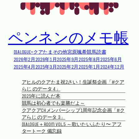
Skip to main content
Skip to footer
ペンネンのメモ帳
DIALOGUE+
クアたま
その他
宮原颯希
競馬
読書
2026年2月
2026年1月
2025年9月
2025年8月
2025年6月
2025年4月
2025年3月
2025年2月
2025年1月
2024年12月
アヒルのクアたま祝2さい！生誕祭企画「#クア
らじ のデータ 4」
2025年に読んだ本
競馬は初心者でも楽勝だよ～
クアクアchメンバーシップ1周年記念企画「#ク
アらじ のデータ 3」
DIALOGUE＋Room vol.5 ～歌いたいふたり〜 アフ
タートーク 備忘録