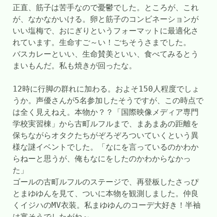
正直、筋子は苦手なので憂鬱でした。ところが、これ
が、なかなかいける。卵と筋子のコンビネーションが
いい塩梅で、おにぎりというフォーマットに最適化さ
れています。生命すご～い！ごちそうさまでした。
バスカレーといい、生命賛美といい、食べてみるとう
まいもんだ。私も焼きが回ったな。
12時に行脚の群れに加わる。およそ150人程度でしょ
うか。声優さんが5名参加したそうですが、この時点で
は全く見えねえ。本物か？？「国際映像メディア専門
学校実習棟」から古町ルフルまで、まあまあの距離を
保ちながらオタクたちがぞろぞろついていくという異
様な謎イベントでした。「なにを言っているのかわか
らねーと思うが、俺もなにをしたのかわからなかっ
た」
ゴールの古町ルフルのステージで、再登板したさっぴ
とまゆゆんを見て、ついに本物を観測しました。仲良
くイジハのMV衣装。私まゆゆんのコーデ大好き！半袖
は寒そうでしたがね～。