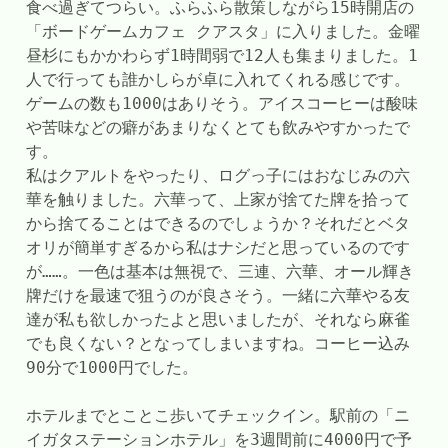
食べ過ぎてつらい。ふらふら散策しながら15時開店の
「ボードゲームカフェ クアスタ」に入りました。金曜
昼杉にもかかわらず1時間弱で12人も集まりました。1
人で行っても誰かしらが卓に入れてくれる感じです。
ゲームの数も1000はありそう。アイスコーヒーは酸味
や苦味などの癖があまりなくとても飲みやすかったで
す。
私はクアルトをやったり、ログっ子にはおなじみの六
華を触りました。六華って、上家が捨てた牌を拾って
から捨てることはできるのでしょうか？それだとベタ
オリが簡単すぎるから私はナシだと思っているのです
が……。一色は基本は無視で、三連、六華、オール輝き
牌だけを最速で狙うのが良さそう。一緒に六華やる友
達が私も欲しかったよと思いましたが、それなら麻雀
でも良くない？となってしまいますね。コーヒー込み
90分で1000円でした。
ホテルまでとことこ歩いてチェックイン。駅前の「ニ
イガタステーションホテル」を3週間前に4000円で予