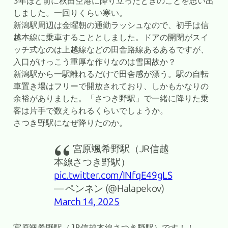
3年ほど前に秋田空港に降り立ったときのことを思い出
しました。一回りくらい寒い。
新潟駅周辺は金曜朝の通勤ラッシュなので、初手は信
越本線に乗車することとしました。ドアの開閉がスイ
ッチ式なのは上越線などの田舎路線あるあるですが、
入口がけっこう重厚な作りなのは雪国故か？
新潟駅から一駅離れるだけで田舎感が漂う。駅の自転
車置き場はフリーで開放されており、しかもかなりの
余裕がありました。「さつき野駅」で一緒に降りた乗
客は片手で数えられるくらいでしょうか。
さつき野駅になぜ降りたのか。
宮原颯希野駅（JR信越
本線さつき野駅）
pic.twitter.com/INfqE49gLS
— ペンネン (@Halapekov)
March 14, 2025
宮原颯希野駅（JR信越本線さつき野駅）です！！