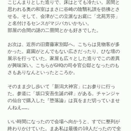
こじんまりとした造りで、床はとても冷たい。居間と
思われる奥の和室はまさに谷崎の陰翳礼讃を彷彿とさ
せる。そして、会津がこの立派なお庭に「北苑芳芬」
と名付けるセンスがマジバカいかちい。
部屋の合間の謎の二畳間とかも好きでした。
お次は、近所の旧齋藤家別邸へ。こちらは見物客が多
かった。庭園がとんでもない広さだったり、ひな壇の
展示を行っていた。家屋も広々とした造りでこの差異
が興味深い。こちらがGHQの司令官公邸となったのも
さもありなんといったところか。
そのまま少し歩いて「新潟大神宮」にお参りに行っ
た。参道に「坂口安吾生誕の碑」がある。チャンジャ
の仙台で購入した『堕落論』は頁をまだ切っていませ
んねえ……。
いい時間になったので会場へ向かうと、すでに整列が
終わりかけていた。まあ私は最後の10人だったので全