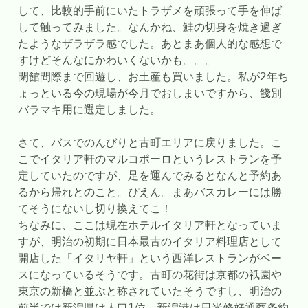
して、比較的手前にいたトラザメを頑張って手を伸ば
して触ってみました。なんかね、鮭の切身を焼き過ぎ
たようなザラザラ感でした。あとまあ個人的な感想で
すけどそんなにかわいくないかも。。。
閉館間際まで回遊し、お土産も買いました。私が2年ち
ょっといる今の現場が今月でおしまいですから、餞別
バラマキ用に選定しました。
さて、バスでのんびりと古町エリアに戻りました。こ
こでイタリア軒のマルコポーロというレストランを予
定していたのですが、足を運んでみるとなんと予約あ
るから帰れとのこと。ぴえん。まあバスカレーには勝
てそうにないし切り換えてこ！
ちなみに、ここは現在ホテルイタリア軒となっていま
すが、明治の初期に日本最古のイタリア料理店として
開店した「イタリヤ軒」という西洋レストランがベー
スになっているそうです。古町の花街は京都の祇園や
東京の新橋と並ぶと称されていたそうですし、明治の
前半では新潟県は人口1位、新潟港は日米修好通商条約