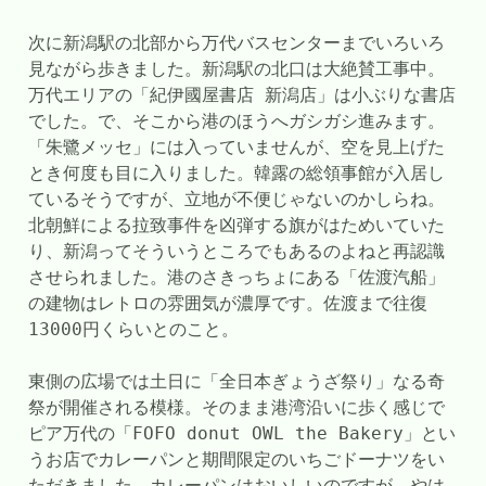
次に新潟駅の北部から万代バスセンターまでいろいろ
見ながら歩きました。新潟駅の北口は大絶賛工事中。
万代エリアの「紀伊國屋書店 新潟店」は小ぶりな書店
でした。で、そこから港のほうへガシガシ進みます。
「朱鷺メッセ」には入っていませんが、空を見上げた
とき何度も目に入りました。韓露の総領事館が入居し
ているそうですが、立地が不便じゃないのかしらね。
北朝鮮による拉致事件を凶弾する旗がはためいていた
り、新潟ってそういうところでもあるのよねと再認識
させられました。港のさきっちょにある「佐渡汽船」
の建物はレトロの雰囲気が濃厚です。佐渡まで往復
13000円くらいとのこと。
東側の広場では土日に「全日本ぎょうざ祭り」なる奇
祭が開催される模様。そのまま港湾沿いに歩く感じで
ピア万代の「FOFO donut OWL the Bakery」とい
うお店でカレーパンと期間限定のいちごドーナツをい
ただきました。カレーパンはおいしいのですが、やは