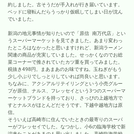
約しました。古そうだが手入れが行き届いています。
ベッドに寝転んだらうっかり仮眠してしまい日が沈ん
でいました。
新潟の地元事情が知りたいので「原信 南万代店」とい
うスーパーマーケットを見てきました。あまり変わっ
たところはなかったと思いますけれど、新潟ラーメン
関連の商品が充実していました。せっかくなのでお総
菜コーナーで推されていたカツ重を買ってみました。
税抜き498円。まあまあのお味ですね。玉ねぎがもう
少し小ぶりでしっとりしていれば尚良いと思います。
ちなみに、アクシアルリテイリングという小売グルー
プが原信、ナルス、フレッセイという3つのスーパーマ
ーケットブランドを持っており、さっぴの上越地方で
すとナルスがほとんどだそうです。下越中越地方は原
信。
そういえば高崎市に住んでいたときの最寄りのスーパ
ーがフレッセイでした。なつかし。小6の臨海学校で新
潟来たことがあるのも思い出しました。高崎臨海学校