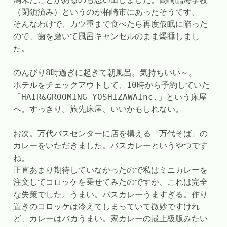
（閉鎖済み）というのが柏崎市にあったそうです。
そんなわけで、カツ重まで食べたら再度仮眠に陥った
ので、歯を磨いて風呂キャンセルのまま爆睡しまし
た。
のんびり8時過ぎに起きて朝風呂。気持ちいい～。
ホテルをチェックアウトして、10時から予約していた
「HAIR&GROOMING YOSHIZAWAInc.」という床屋
へ。すっきり。旅先床屋、いいかもしれない。
お次。万代バスセンターに店を構える「万代そば」の
カレーをいただきました。バスカレーというやつです
ね。
正直あまり期待していなかったので私はミニカレーを
注文してコロッケを乗せてみたのですが、これは完全
な失策でした。うまい。バスカレーうますぎる。作り
置きのコロッケは冷えてしまっていて微妙ですけれ
ど、カレーはバカうまい。家カレーの最上級版みたい