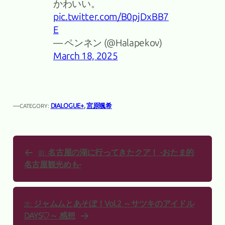
かわいい。
pic.twitter.com/B0pjDxBB7
E
— ペンネン (@Halapekov)
March 18, 2025
—
DIALOGUE+
, 
宮原颯希
CATEGORY:
名古屋の湖に行ってきたクア！ -おたま的
前:
名古屋観光めも-
ジャムムとあそぼ！Vol.2 ～サツキのアイドル
次:
DAYS♡～ 感想