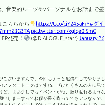
話、音楽的ルーツやパーソナルなお話まで盛
はこちらから
https://t.co/cjY245aFrY
#ダ
o/C7mmZ3G3TA
pic.twitter.com/xgIqe0iSmC
7 EP発売！
(@DIALOGUE_staff)
January 26
がございますんで、今回ちょっと配信なしでやりま
のアフタートークはですね、ぜひたくさんの人に見
けど。まあ少しでもイベントがね、振り返れるよう
願いしまーすってね僕が長く喋っててもアレなんで
個々人のイベントでけっこう内容が多かったんで、