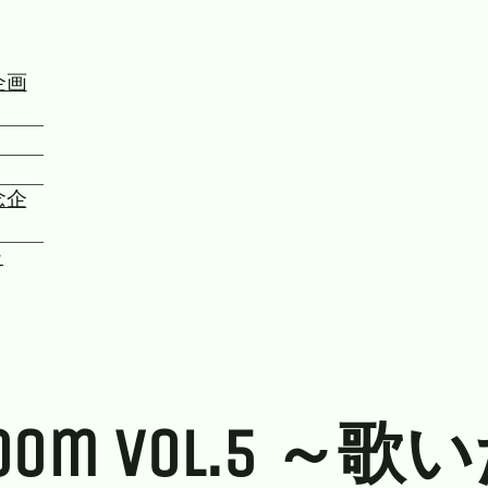
企画
念企
た
room vol.5 ～歌