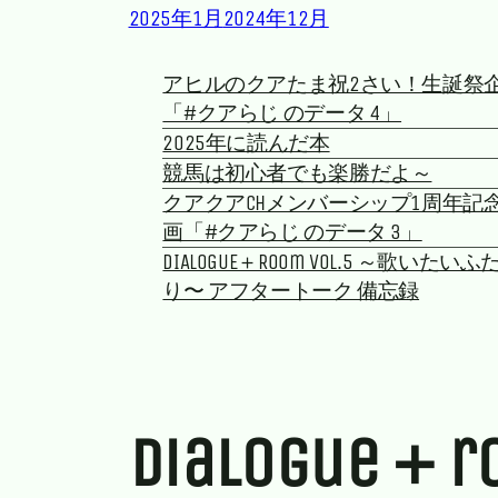
2025年1月
2024年12月
アヒルのクアたま祝2さい！生誕祭
「#クアらじ のデータ 4」
2025年に読んだ本
競馬は初心者でも楽勝だよ～
クアクアchメンバーシップ1周年記
画「#クアらじ のデータ 3」
DIALOGUE＋Room vol.5 ～歌いたいふ
り〜 アフタートーク 備忘録
dialogue＋