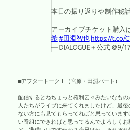
本日の振り返りや制作秘
アーカイブチケット購入
希
#田淵智也
https://t.c
— DIALOGUE＋公式 ＠9/1
■アフタートークⅠ（宮原・田淵パート）
配信するとねちょっと権利云々みたいなもの
人たちがライブに来てくれましたけど、最後
ない方にも見てもらってればと思っています
い番組にできればと思ってるんでよろしくお
ど、準備いいですかね？今日はね、それぞれ