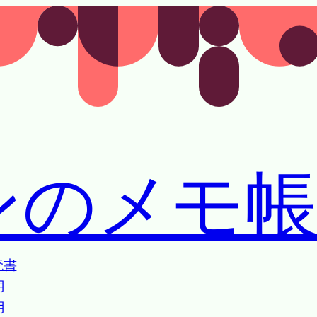
ンのメモ
読書
月
月