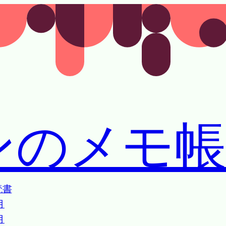
ンのメモ
読書
月
月