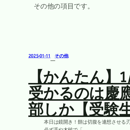
その他の項目です。
2025-01-11
その他
—
【かんたん】1/
受かるのは慶
部しか【受験
本日は鏡開き！餅は切腹を連想させる
必ず手や木槌で「…