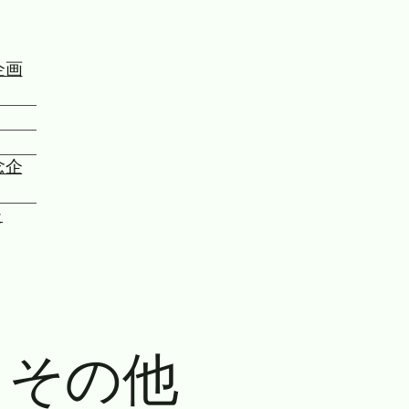
企画
念企
た
:
その他