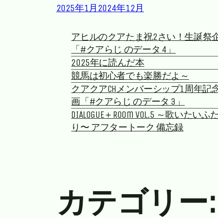
2025年1月
2024年12月
アヒルのクアたま祝2さい！生誕祭
「#クアらじ のデータ 4」
2025年に読んだ本
競馬は初心者でも楽勝だよ～
クアクアchメンバーシップ1周年記
画「#クアらじ のデータ 3」
DIALOGUE＋Room vol.5 ～歌いたいふ
り〜 アフタートーク 備忘録
カテゴリー