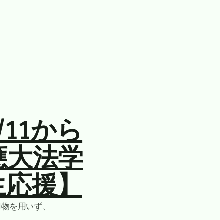
11から
應大法学
生応援】
刃物を用いず、