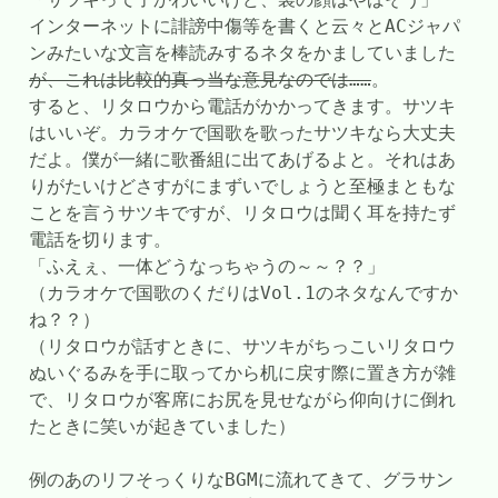
インターネットに誹謗中傷等を書くと云々とACジャパ
ンみたいな文言を棒読みするネタをかましていました
が、これは比較的真っ当な意見なのでは……
。
すると、リタロウから電話がかかってきます。サツキ
はいいぞ。カラオケで国歌を歌ったサツキなら大丈夫
だよ。僕が一緒に歌番組に出てあげるよと。それはあ
りがたいけどさすがにまずいでしょうと至極まともな
ことを言うサツキですが、リタロウは聞く耳を持たず
電話を切ります。
「ふえぇ、一体どうなっちゃうの～～？？」
（カラオケで国歌のくだりはVol.1のネタなんですか
ね？？）
（リタロウが話すときに、サツキがちっこいリタロウ
ぬいぐるみを手に取ってから机に戻す際に置き方が雑
で、リタロウが客席にお尻を見せながら仰向けに倒れ
たときに笑いが起きていました）
例のあのリフそっくりなBGMに流れてきて、グラサン