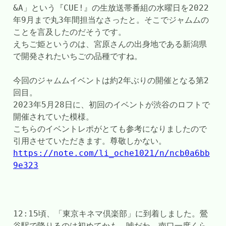
&A」という『CUE!』の生放送帯番組の水曜日を2022
年9月まで丸3年間担当なさったと。そこでジャムムの
ことを言及したのだそうです。
えちご姫というのは、宮原さんの出身地である新潟県
で開発されたいちごの品種ですね。
今回のジャムムイベントは約2年ぶりの開催となる第2
回目。
2023年5月28日に、初回のイベントが渋谷のロフトで
開催されていた模様。
こちらのイベントレポがとても参考になりましたので
引用させていただきます。尊敬しかない。
https://note.com/li_oche1021/n/ncb0a6bb
9e323
12:15頃、「東京キネマ倶楽部」に到着しました。鶯
谷駅で降りるのは初めてかも。嘘だわ、南口一度くら