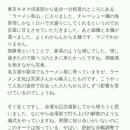
東京キネマ倶楽部から徒歩一分程度のところにある
「ラーメン長山」に入りました。チャーシュー麺の海
苔増しかな！ロハで大盛りにしてくれるというのでお
言葉に甘えさせていただきました。あと細麺と太麺が
選べました。よくわからんから太麺です。マジでわか
りません。
鶏豚骨ということで、家系のような感じでした。増し
過ぎたので腹ペコのときに来たかったですね。満腹感
を抱きながら完食。
名古屋や新潟でもラーメン屋に寄っていますが、ラー
メン文化は宮原さんから輸入したものです。こうやっ
て人生の道程で出会った人たちから少しずつ影響を受
けているのでしょうね。
すぐ近くですし、会場を記念撮影してから帰ろうと思
いました。なにやら会場前で打ち上げの解散のような
儀式をやっていますね。界隈に知り合いがいないのに
このオーラは知っている、やばい。絶妙な歩幅調整で