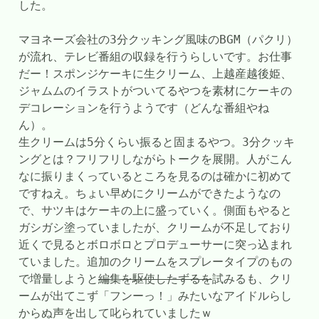
した。
マヨネーズ会社の3分クッキング風味のBGM（パクリ）
が流れ、テレビ番組の収録を行うらしいです。お仕事
だー！スポンジケーキに生クリーム、上越産越後姫、
ジャムムのイラストがついてるやつを素材にケーキの
デコレーションを行うようです（どんな番組やね
ん）。
生クリームは5分くらい振ると固まるやつ。3分クッキ
ングとは？フリフリしながらトークを展開。人がこん
なに振りまくっているところを見るのは確かに初めて
ですねえ。ちょい早めにクリームができたようなの
で、サツキはケーキの上に盛っていく。側面もやると
ガシガシ塗っていましたが、クリームが不足しており
近くで見るとボロボロとプロデューサーに突っ込まれ
ていました。追加のクリームをスプレータイプのもの
で増量しようと
編集を駆使したずるを
試みるも、クリ
ームが出てこず「フンーっ！」みたいなアイドルらし
からぬ声を出して叱られていましたｗ