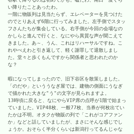
い降りたことあったわ。
一階に物販列は見当たらず、エレベーターを見つけた
のでとりあえず6階に行ってみました。左手側でスタッ
フさんたちが集会している。右手側が今回の会場なの
かしらと進んで行くと、なにやら異質な声が聞こえて
きました。あ～、うん、これはリハーサルですね。こ
れやべえわと引き返して、軽く謝罪して退散しまし
た。堂々と歩くもんですから関係者と思われたのか
な？
暇になってしまったので、旧下谷区を散策しました。
「のだや」といううなぎ屋では、建物の側面にうなぎ
で描かれた大きな"う"の文字が見られますよ。
13時頃に戻ると、なにやらVIP席の点呼が1階で始まっ
ていました。VIP48枚、一般77枚、当券が何枚出てい
たかは不明。オタクが物販の列で「これがコアファン
か」などと話していましたが、まさにそんな感じでし
ょうか。おそらく半分くらいは新潟行ってるんじゃな