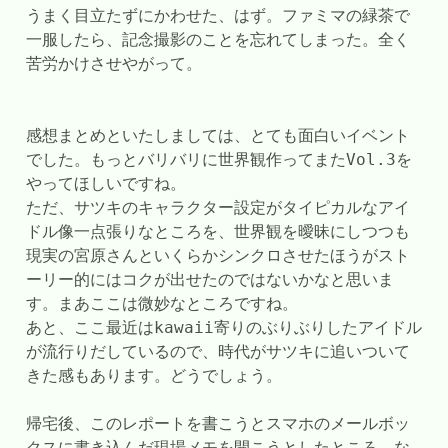
うまく目立たずにかわせた、はず。ファミマの緑茶で
一服したら、記念撮影のことを忘れてしまった。全く
苦労かけさせやがって。
感想まとめといたしましては、とても面白いイベント
でした。もっとバリバリに世界観作ってまたVol.3を
やってほしいですね。
ただ、サツキのキャラクター設定がタイピカルなアイ
ドル像一点張りなところを、世界観を曖昧にしつつも
現実の宮原さんといくらかシンクロさせたほうがスト
ーリー的にはコクが出せたのではないかなと思いま
す。まあここは微妙なところですね。
あと、ここ最近はkawaii寄りのぶりぶりしたアイドル
が流行りだしているので、時代がサツキに追いついて
きた感もあります。どうでしょう。
帰宅後、このレポートを書こうとスマホのメールボッ
クスに書き込んだ現場メモを開こうとしたところ、な