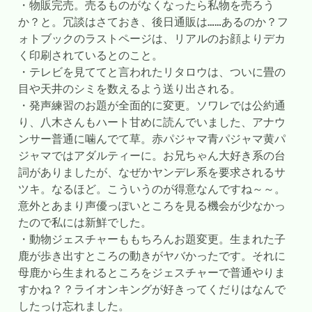
・物販完売。売るものがなくなったら私物を売ろう
か？と。冗談はさておき、後日通販は……あるのか？フ
ォトブックのラストページは、リアルのお顔よりデカ
く印刷されているとのこと。
・テレビを見ててと言われたリタロウは、ついに畳の
目や天井のシミを数えるよう送り出される。
・発声練習のお題が全面的に変更。ソワレでは公約通
り、八木さんもハート甘めに読んでいました、アナウ
ンサー普通に噛んでて草。赤パジャマ青パジャマ黄パ
ジャマではアダルティーに。お兄ちゃん大好き系の台
詞がありましたが、なぜかヤンデレ系を要求されるサ
ツキ。なるほど。こういうのが得意なんですね～～。
意外とあまり声優っぽいところを見る機会が少なかっ
たので私には新鮮でした。
・動物ジェスチャーももちろんお題変更。生まれた子
鹿が歩き出すところの動きがヤバかったです。それに
母鹿から生まれるところをジェスチャーで普通やりま
すかね？？ライオンキングが好きってくだりはなんで
したっけ忘れました。