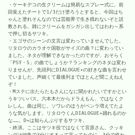
・ケーキデコの生クリームは簡易なスプレー式に。前
回覚えたチートで1/3だけ塗ろうとすると、今回はち
ゃんと塗れそんなのでは芸能界で生き残れないぞと説
教される。雑にクリームをガシガシ出してはわわ～系
で押し切るサツキ。
・エゴサのシーンの文言は変わっていませんでした。
リタロウのカラオケ国歌がサイズの曲？に変わってい
ました。ネタが理解できなかったのですが、おそらく
「PSY・S」の曲でしょうか？ランキングのネタは変わ
りませんが、先頭列にDIALOGUE+の好きな曲を言わせ
ていました。声細くて最後列までほとんど聞こえねえ
ぞ！
・Mステに出たらたもさんになに聞かれたいですかとい
うキツいパス。六本木だからドラえもん、ではなくク
レしん。曲は同じ。ソワレのほうがペンラ増えてたよ
うな気がします。リタロウくんDIALOGUE+踊れるのか
な……。D+は知らんぷりするサツキ。
・終演。ここはサツキ役ではなくて宮原さん。クッキ
ングは編集で3分にするって言ってたのに、3分で終わ