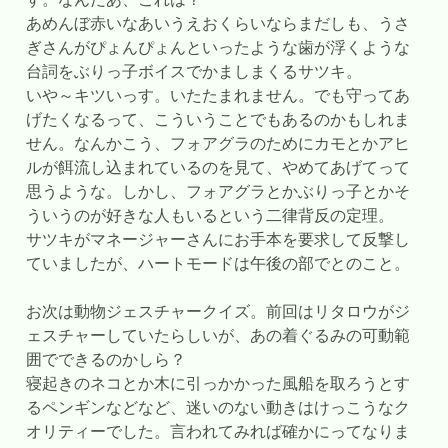
あめんぼ赤いなあいうえおくらいならまだしも、うさ
ぎさんがぴょんぴょんといったような歯が浮くような
台詞をぶりっ子ボイスでかましまくるサツキ。
いや～キツいっす。いたたまれません。でも守ってあ
げたくなるって、こういうことでもあるのかもしれま
せん。なんかこう、フォアグラのためにカモとかアヒ
ルが餌流し込まれているのを見て、やめてあげてって
思うような。しかし、フォアグラとかぶりっ子とかそ
ういうのが好きな人もいるという二律背反の定理。
サツキがマネージャーさんにお手本を要求して反撃し
ていましたが、ハートモードは午後の部でとのこと。
お次は動物ジェスチャークイズ。前回はリタロウがジ
ェスチャーしていたらしいが、あの着ぐるみの可動範
囲でできるのかしら？
寝起きのネコとか木に引っかかった風船を取ろうとす
るペンギンなどなど、迷いのない動きはけっこうなク
オリティーでした。言われてみれば確かにってなりま