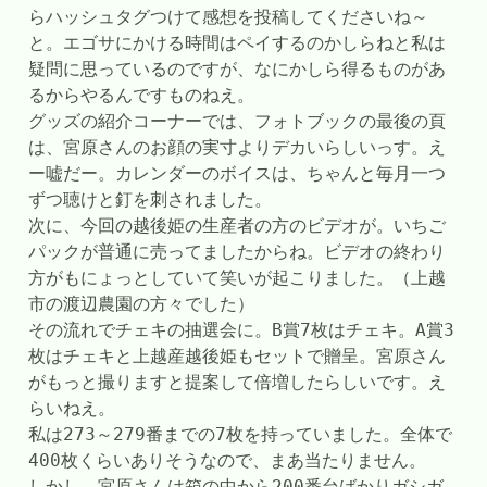
らハッシュタグつけて感想を投稿してくださいね～
と。エゴサにかける時間はペイするのかしらねと私は
疑問に思っているのですが、なにかしら得るものがあ
るからやるんですものねえ。
グッズの紹介コーナーでは、フォトブックの最後の頁
は、宮原さんのお顔の実寸よりデカいらしいっす。え
ー嘘だー。カレンダーのボイスは、ちゃんと毎月一つ
ずつ聴けと釘を刺されました。
次に、今回の越後姫の生産者の方のビデオが。いちご
パックが普通に売ってましたからね。ビデオの終わり
方がもにょっとしていて笑いが起こりました。（上越
市の渡辺農園の方々でした）
その流れでチェキの抽選会に。B賞7枚はチェキ。A賞3
枚はチェキと上越産越後姫もセットで贈呈。宮原さん
がもっと撮りますと提案して倍増したらしいです。え
らいねえ。
私は273～279番までの7枚を持っていました。全体で
400枚くらいありそうなので、まあ当たりません。
しかし、宮原さんは箱の中から200番台ばかりガシガ