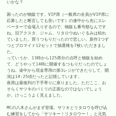
いかな？
困ったのが物販です。VIP席（一般席の全員がVIP席に
応募したと断言しても良いです）の連中から先にエレ
ベーターで会場入りするので、物販も番号順なんです
ね。旧アクスタ、ジャム、リタロウぬいぐるみは枯れ
ていました。買うつもりだったので悲しい。新作1つず
つとブロマイド12セットで抽選権を7枚いただきまし
た。
っていうか、13時から125席分の点呼と物販を始め
て、どうやって14時に開催するつもりだったのでしょ
うね。途中から現金専用の第3レジができたりして、開
演は14:25頃だったと記憶しています。
座席は最後列の下手寄りに座りました。ただここ、お
そらくサツキのバミリの正面なのではないでしょう
か。けっこうよく見えました。
MCの八木さんがまず登場。サツキとリタロウを呼び込
む練習をしてから「サツキー！リタロウー！」と元気