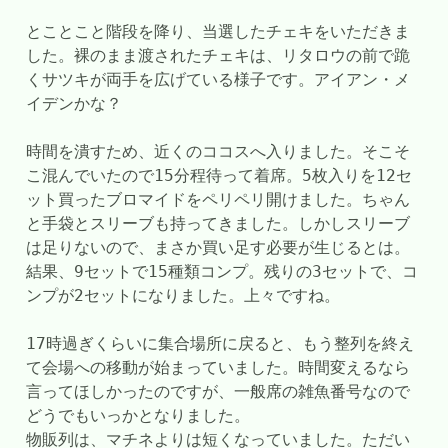
とことこと階段を降り、当選したチェキをいただきま
した。裸のまま渡されたチェキは、リタロウの前で跪
くサツキが両手を広げている様子です。アイアン・メ
イデンかな？
時間を潰すため、近くのココスへ入りました。そこそ
こ混んでいたので15分程待って着席。5枚入りを12セ
ット買ったブロマイドをペリペリ開けました。ちゃん
と手袋とスリーブも持ってきました。しかしスリーブ
は足りないので、まさか買い足す必要が生じるとは。
結果、9セットで15種類コンプ。残りの3セットで、コ
ンプが2セットになりました。上々ですね。
17時過ぎくらいに集合場所に戻ると、もう整列を終え
て会場への移動が始まっていました。時間変えるなら
言ってほしかったのですが、一般席の雑魚番号なので
どうでもいっかとなりました。
物販列は、マチネよりは短くなっていました。ただい