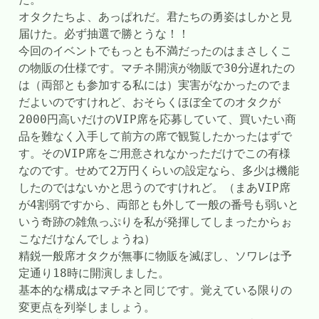
オタクたちよ、あっぱれだ。君たちの勇姿はしかと見
届けた。必ず抽選で勝とうな！！
今回のイベントでもっとも不満だったのはまさしくこ
の物販の仕様です。マチネ開演が物販で30分遅れたの
は（両部とも参加する私には）実害がなかったのでま
だよいのですけれど、おそらくほぼ全てのオタクが
2000円高いだけのVIP席を応募していて、買いたい商
品を難なく入手して前方の席で観覧したかったはずで
す。そのVIP席をご用意されなかっただけでこの有様
なのです。せめて2万円くらいの設定なら、多少は機能
したのではないかと思うのですけれど。（まあVIP席
が4割弱ですから、両部とも外して一般の番号も弱いと
いう奇跡の雑魚っぷりを私が発揮してしまったからぉ
こなだけなんでしょうね）
精鋭一般席オタクが無事に物販を滅ぼし、ソワレは予
定通り18時に開演しました。
基本的な構成はマチネと同じです。覚えている限りの
変更点を列挙しましょう。