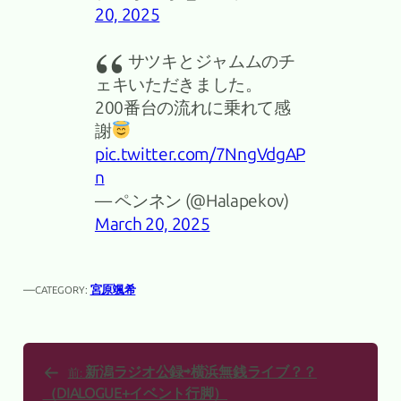
20, 2025
サツキとジャムムのチ
ェキいただきました。
200番台の流れに乗れて感
謝
pic.twitter.com/7NngVdgAP
n
— ペンネン (@Halapekov)
March 20, 2025
—
宮原颯希
CATEGORY:
新潟ラジオ公録⇨横浜無銭ライブ？？
前:
（DIALOGUE+イベント行脚）