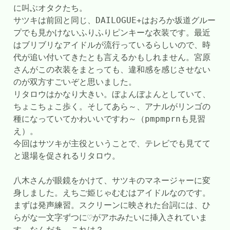
に叫ぶオタクたち。
サツキは前回と同じ、DAILOGUE+はおろか坂道グルー
プでも見かけないふりふりピンキーな衣装です。最近
はブリブリなアイドルが流行っているらしいので、時
代が追い付いてきたとも言えるかもしれません。宮原
さんがこの衣装をまとっても、違和感を感じさせない
のが双方すごいぞと思いました。
リタロウはかなり大きい。ぼよんぼよんとしていて、
ちょこちょこ歩く。そしてあら～、アナルがリンゴの
種になっていてかわいいですわ～（pmpmprnも見習
え）。
今回はサツキが主役ということで、テレビでも見てて
と退場を促されるリタロウ。
八木さんが眼鏡をかけて、サツキのマネージャーに変
身しました。えちご姫じゃむむはアイドルなのです。
まずは発声練習。スクリーンに映された台詞には、ひ
らがな一文字ずつに♡がアホみたいに挿入されていま
す。なんだあ、これは？