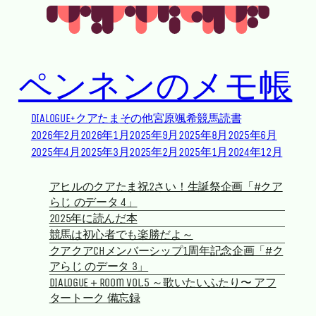
Skip to main content
Skip to footer
ペンネンのメモ帳
DIALOGUE+
クアたま
その他
宮原颯希
競馬
読書
2026年2月
2026年1月
2025年9月
2025年8月
2025年6月
2025年4月
2025年3月
2025年2月
2025年1月
2024年12月
アヒルのクアたま祝2さい！生誕祭企画「#クア
らじ のデータ 4」
2025年に読んだ本
競馬は初心者でも楽勝だよ～
クアクアchメンバーシップ1周年記念企画「#ク
アらじ のデータ 3」
DIALOGUE＋Room vol.5 ～歌いたいふたり〜 アフ
タートーク 備忘録