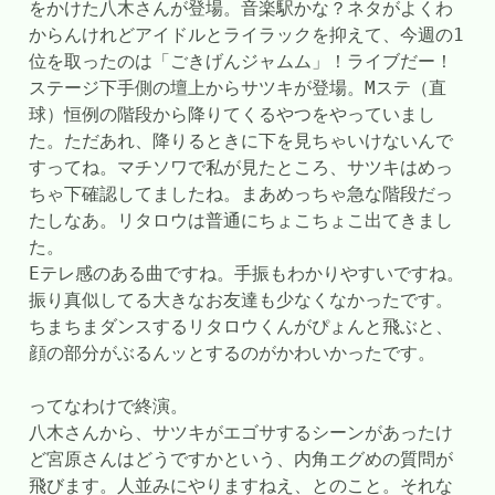
をかけた八木さんが登場。音楽駅かな？ネタがよくわ
からんけれどアイドルとライラックを抑えて、今週の1
位を取ったのは「ごきげんジャムム」！ライブだー！
ステージ下手側の壇上からサツキが登場。Mステ（直
球）恒例の階段から降りてくるやつをやっていまし
た。ただあれ、降りるときに下を見ちゃいけないんで
すってね。マチソワで私が見たところ、サツキはめっ
ちゃ下確認してましたね。まあめっちゃ急な階段だっ
たしなあ。リタロウは普通にちょこちょこ出てきまし
た。
Eテレ感のある曲ですね。手振もわかりやすいですね。
振り真似してる大きなお友達も少なくなかったです。
ちまちまダンスするリタロウくんがぴょんと飛ぶと、
顔の部分がぶるんッとするのがかわいかったです。
ってなわけで終演。
八木さんから、サツキがエゴサするシーンがあったけ
ど宮原さんはどうですかという、内角エグめの質問が
飛びます。人並みにやりますねえ、とのこと。それな