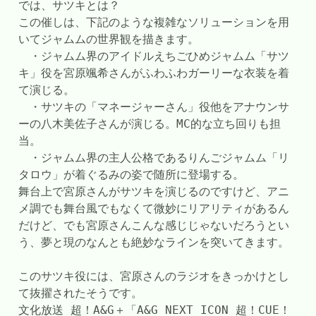
では、サツキとは？
この催しは、下記のような複雑なソリューションを用
いてジャムムの世界観を描きます。
　・ジャムム界のアイドルえちごひめジャムム「サツ
キ」役を宮原颯希さんがふわふわガーリーな衣装を着
て演じる。
　・サツキの「マネージャーさん」役他をアナウンサ
ーの八木美佐子さんが演じる。MC的な立ち回りも担
当。
　・ジャムム界の主人公格であるりんごジャムム「リ
タロウ」が着ぐるみの姿で随所に登場する。
舞台上で宮原さんがサツキを演じるのですけど、アニ
メ調でも舞台風でもなくて微妙にリアリティがあるん
だけど、でも宮原さんこんな感じじゃないだろうとい
う、夢と現のなんとも絶妙なラインを突いてきます。
このサツキ役には、宮原さんのラジオをきっかけとし
て抜擢されたそうです。
文化放送 超！A&G＋「A&G NEXT ICON 超！CUE！