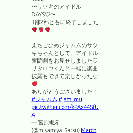
〜サツキのアイドル
DAYS♡〜
1部2部ともに終了しました
えちごひめジャムムのサツ
キちゃんとして、アイドル
奮闘劇をお見せしました♡
リタロウくんと一緒に楽曲
披露もできて楽しかったな
ありがとうございました！
#ジャムム
#jam_mu
pic.twitter.com/kPAx44SfU
A
— 宮原颯希
(@miyamiya_Satsu)
March