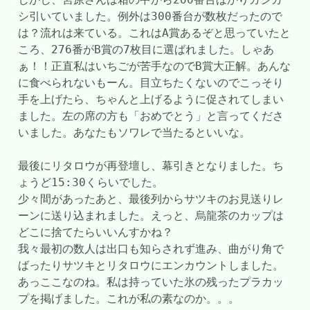
シ引いていました。例外は300番台が数枚だったので
は？流れは来ている。これはA賞あるぞと思っていたと
ころ、276番がB賞の7枚目に選ばれました。しゃあ
ぁ！！正直私はいちごが苦手なのでB賞大正解。あんな
に食べられないもーん。目立ちたくないのでこっそり
手を上げたら、ちゃんと上げるように促されてしまい
ました。左の席の方も「おめでとう」と言ってくださ
いました。あなたもソワレで当たるといいな。
最後にリタロウが再登壇し、幕引きとなりました。ち
ょうど15:30くらいでした。
少々間があったあと、最後列からサツキのお見送りレ
ーンに送り込まれました。えっと、烏龍茶のカップは
どこに捨てたらいいんすかね？
我々最初の数人は出口も知らされず進み、曲がり角で
ばったりサツキとリタロウにエンカウントしました。
あっここなのね。私は持っていた氷の残ったプラカッ
プを掲げました。これが私の素なのか。。。