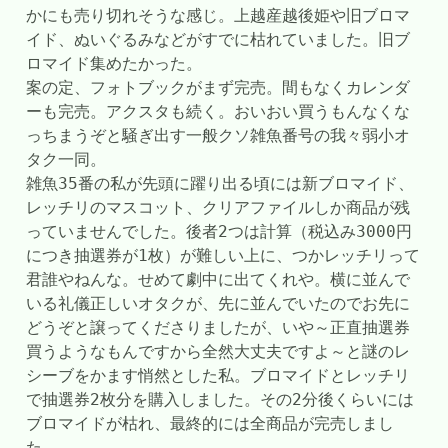
かにも売り切れそうな感じ。上越産越後姫や旧ブロマ
イド、ぬいぐるみなどがすでに枯れていました。旧ブ
ロマイド集めたかった。
案の定、フォトブックがまず完売。間もなくカレンダ
ーも完売。アクスタも続く。おいおい買うもんなくな
っちまうぞと騒ぎ出す一般クソ雑魚番号の我々弱小オ
タク一同。
雑魚35番の私が先頭に躍り出る頃には新ブロマイド、
レッチリのマスコット、クリアファイルしか商品が残
っていませんでした。後者2つは計算（税込み3000円
につき抽選券が1枚）が難しい上に、つかレッチリって
君誰やねんな。せめて劇中に出てくれや。横に並んで
いる礼儀正しいオタクが、先に並んでいたのでお先に
どうぞと譲ってくださりましたが、いや～正直抽選券
買うようなもんですから全然大丈夫ですよ～と謎のレ
シーブをかます悄然とした私。ブロマイドとレッチリ
で抽選券2枚分を購入しました。その2分後くらいには
ブロマイドが枯れ、最終的には全商品が完売しまし
た。