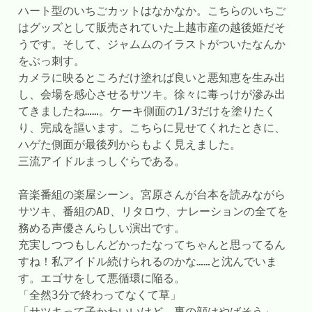
ハート型のいちごカットはなかなか。こちらのいちご
はグッズとして販売されていた上越市産の越後姫だそ
うです。そして、ジャムムのイラストがついたなんか
をぶっ刺す。
カメラに映るところだけ塗れば良いと悪知恵を生み出
し、会場を感心させるサツキ。徐々に毒っけが滲み出
てきましたね……。ケーキ側面の1/3だけを塗りたく
り、完成を謳います。こちらに見せてくれたときに、
ハゲた側面が最後列からもよく見えました。
三流アイドルまっしぐらである。
音楽番組の楽屋シーン。宮原さんが台本を読みながら
サツキ、番組のAD、リタロウ、ナレーションの全てを
務める声優さんらしい演出です。
充実しつつもしんどかったなってちゃんと思ってるん
すね！私アイドル続けられるのかな……と沈んでいま
す。エゴサをして悪循環に陥る。
「全然3分で終わってなくて草」
「サツキって子かわいいけど、裏の顔はやばそう」