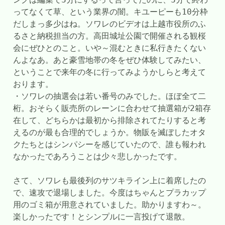
ってなくて草、という業界の闇。キユーピーも10分枠
だしまっ多少はね。ソワレのビデオは上越市役所のふ
るさと納税担当の方。高田城址公園で開催される観桜
会にぜひとのこと。いや～混むときに私行きたくない
んよなあ。あと豪雪地帯の冬をぜひ体験してみたい、
ということで来年の冬に行ってみようかしらと考えて
おります。
・ソワレの抽選会は若い番号のみでした。ほぼ全て二
桁。おそらく販売所のレーンに合わせて抽選箱が2箱存
在して、どちらかは最初から排除されてたりすると考
えるのが最も合理的でしょうか。物販を滅ぼしたオタ
クたちとはシンパシーを感じていたので、誰も報われ
なかったであろうことは少々悲しかったです。
さて、ソワレも最後列のサツキライン上に着席したの
で、速攻で退場しました。今度はちゃんとプラカップ
用のゴミ箱が用意されていました。助かりますわ～。
楽しかったです！とシンプルに一言投げて退散。