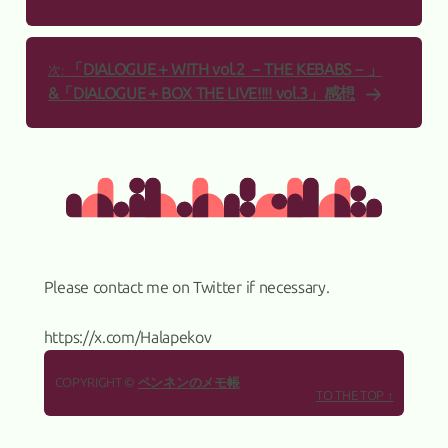
「DIALOGUE＋WITH vol.2 －THE KEBABS－」
次:
&「DIALOGUE＋BOX THE LIVE!!!! vol.3」感想
about us
Please contact me on Twitter if necessary.
https://x.com/Halapekov
COPYRIGHT ©
ペンネンのメモ帳
TO THE TOP ↑