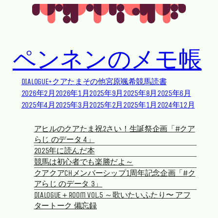
Skip to main content
Skip to footer
ペンネンのメモ帳
DIALOGUE+
クアたま
その他
宮原颯希
競馬
読書
2026年2月
2026年1月
2025年9月
2025年8月
2025年6月
2025年4月
2025年3月
2025年2月
2025年1月
2024年12月
アヒルのクアたま祝2さい！生誕祭企画「#クア
らじ のデータ 4」
2025年に読んだ本
競馬は初心者でも楽勝だよ～
クアクアchメンバーシップ1周年記念企画「#ク
アらじ のデータ 3」
DIALOGUE＋Room vol.5 ～歌いたいふたり〜 アフ
タートーク 備忘録